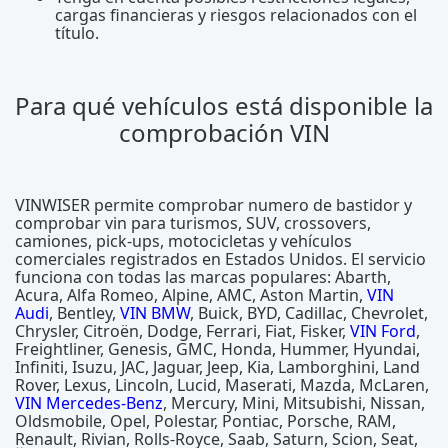
cargas financieras y riesgos relacionados con el
título.
Para qué vehículos está disponible la
comprobación VIN
VINWISER permite comprobar numero de bastidor y
comprobar vin para turismos, SUV, crossovers,
camiones, pick-ups, motocicletas y vehículos
comerciales registrados en Estados Unidos. El servicio
funciona con todas las marcas populares: Abarth,
Acura, Alfa Romeo, Alpine, AMC, Aston Martin,
VIN
Audi
, Bentley,
VIN BMW
, Buick, BYD, Cadillac, Chevrolet,
Chrysler, Citroën, Dodge, Ferrari, Fiat, Fisker,
VIN Ford
,
Freightliner, Genesis, GMC, Honda, Hummer, Hyundai,
Infiniti, Isuzu, JAC, Jaguar, Jeep, Kia, Lamborghini, Land
Rover, Lexus, Lincoln, Lucid, Maserati, Mazda, McLaren,
VIN Mercedes-Benz
, Mercury, Mini, Mitsubishi, Nissan,
Oldsmobile, Opel, Polestar, Pontiac, Porsche, RAM,
Renault, Rivian, Rolls-Royce, Saab, Saturn, Scion, Seat,