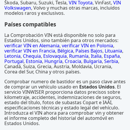
Škoda, Subaru, Suzuki, Tesla,
VIN Toyota
, VinFast,
VIN
Volkswagen
, Volvo y muchas otras marcas, incluidos
modelos raros y exclusivos.
Países compatibles
La Comprobación VIN está disponible no solo para
Estados Unidos, sino también para otros mercados:
verificar VIN en Alemania
,
verificar VIN en Polonia
,
verificar VIN en Francia
,
Bélgica
,
Países Bajos
,
Lituania
,
Letonia
,
Chequia
,
Eslovaquia
,
Rumanía
,
Italia
,
España
,
Portugal
,
Estonia
,
Hungría
,
Croacia
,
Bulgaria
,
Serbia
,
Canadá, Suiza, Grecia, Austria, Moldavia, Ucrania,
Corea del Sur, China y otros países.
Comprobar numero de bastidor es un paso clave antes
de comprar un vehículo usado en
Estados Unidos
. El
servicio VINWISER proporciona datos precisos sobre
kilometraje, accidentes, indemnizaciones de seguros,
estado del título, fotos de subastas Copart e IAAI,
especificaciones técnicas y estado legal del vehículo.
Introduzca el VIN ahora para comprobar vin y obtener
el informe completo del historial del automóvil en
Estados Unidos.