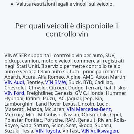
Valuta restrizioni legali e vincoli sul veicolo.
Per quali veicoli è disponibile il
controllo vin
VINWISER supporta il controllo vin per auto, SUV,
pickup, camion, moto e veicoli commerciali registrati
negli Stati Uniti. Il servizio permette controllo telaio
auto e verifica telaio auto su tutti i principali marchi:
Abarth, Acura, Alfa Romeo, Alpine, AMC, Aston Martin,
VIN Audi
, Bentley,
VIN BMW
, Buick, BYD, Cadillac,
Chevrolet, Chrysler, Citroën, Dodge, Ferrari, Fiat, Fisker,
VIN Ford
, Freightliner, Genesis, GMC, Honda, Hummer,
Hyundai, Infiniti, Isuzu, JAC, Jaguar, Jeep, Kia,
Lamborghini, Land Rover, Lexus, Lincoln, Lucid,
Maserati, Mazda, McLaren,
VIN Mercedes-Benz
,
Mercury, Mini, Mitsubishi, Nissan, Oldsmobile, Opel,
Polestar, Pontiac, Porsche, RAM, Renault, Rivian, Rolls-
Royce, Saab, Saturn, Scion, Seat, Škoda, Subaru,
Suzuki, Tesla,
VIN Toyota
, VinFast,
VIN Volkswagen
,