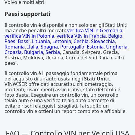
Volvo e molti altri.
Paesi supportati
Il controllo vin è disponibile non solo per gli Stati Uniti
ma anche per altri mercati:
verifica VIN in Germania
,
verifica VIN in Polonia
,
verifica VIN in Francia
,
Belgio
,
Paesi Bassi
,
Lituania
,
Lettonia
,
Cechia
,
Slovacchia
,
Romania
,
Italia
,
Spagna
,
Portogallo
,
Estonia
,
Ungheria
,
Croazia
,
Bulgaria
,
Serbia
, Canada, Svizzera, Grecia,
Austria, Moldova, Ucraina, Corea del Sud, Cina e altri
paesi.
Il controllo vin è il passaggio fondamentale prima
dell’acquisto di un’auto usata negli
Stati Uniti
.
VINWISER offre dati accurati su chilometraggio,
incidenti, risarcimenti assicurativi, stato del titolo e
foto d’asta. Eseguire un controllo vin, un controllo
telaio auto e una verifica telaio auto permette di
evitare rischi e acquisti sbagliati. Fai subito un
controllo vin e ottieni un report completo e affidabile.
FAQ — Controllo VIN per Veicoli USA