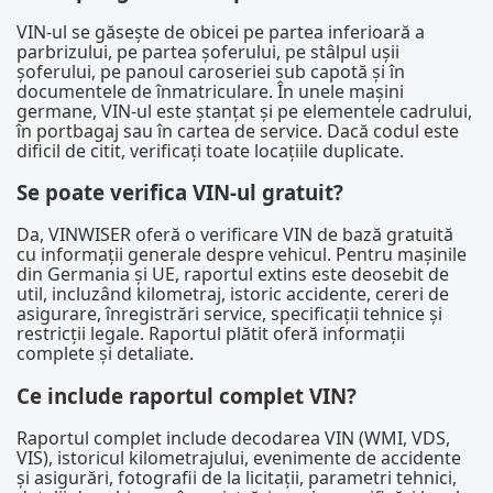
VIN-ul se găsește de obicei pe partea inferioară a
parbrizului, pe partea șoferului, pe stâlpul ușii
șoferului, pe panoul caroseriei sub capotă și în
documentele de înmatriculare. În unele mașini
germane, VIN-ul este ștanțat și pe elementele cadrului,
în portbagaj sau în cartea de service. Dacă codul este
dificil de citit, verificați toate locațiile duplicate.
Se poate verifica VIN-ul gratuit?
Da, VINWISER oferă o verificare VIN de bază gratuită
cu informații generale despre vehicul. Pentru mașinile
din Germania și UE, raportul extins este deosebit de
util, incluzând kilometraj, istoric accidente, cereri de
asigurare, înregistrări service, specificații tehnice și
restricții legale. Raportul plătit oferă informații
complete și detaliate.
Ce include raportul complet VIN?
Raportul complet include decodarea VIN (WMI, VDS,
VIS), istoricul kilometrajului, evenimente de accidente
și asigurări, fotografii de la licitații, parametri tehnici,