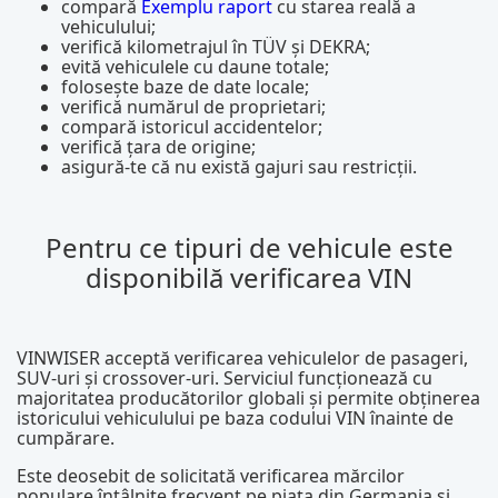
compară
Exemplu raport
cu starea reală a
vehiculului;
verifică kilometrajul în TÜV și DEKRA;
evită vehiculele cu daune totale;
folosește baze de date locale;
verifică numărul de proprietari;
compară istoricul accidentelor;
verifică țara de origine;
asigură-te că nu există gajuri sau restricții.
Pentru ce tipuri de vehicule este
disponibilă verificarea VIN
VINWISER acceptă verificarea vehiculelor de pasageri,
SUV-uri și crossover-uri. Serviciul funcționează cu
majoritatea producătorilor globali și permite obținerea
istoricului vehiculului pe baza codului VIN înainte de
cumpărare.
Este deosebit de solicitată verificarea mărcilor
populare întâlnite frecvent pe piața din Germania și