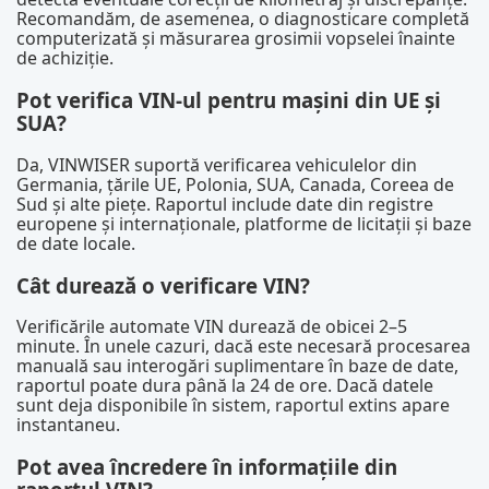
Recomandăm, de asemenea, o diagnosticare completă
computerizată și măsurarea grosimii vopselei înainte
de achiziție.
Pot verifica VIN-ul pentru mașini din UE și
SUA?
Da, VINWISER suportă verificarea vehiculelor din
Germania, țările UE, Polonia, SUA, Canada, Coreea de
Sud și alte piețe. Raportul include date din registre
europene și internaționale, platforme de licitații și baze
de date locale.
Cât durează o verificare VIN?
Verificările automate VIN durează de obicei 2–5
minute. În unele cazuri, dacă este necesară procesarea
manuală sau interogări suplimentare în baze de date,
raportul poate dura până la 24 de ore. Dacă datele
sunt deja disponibile în sistem, raportul extins apare
instantaneu.
Pot avea încredere în informațiile din