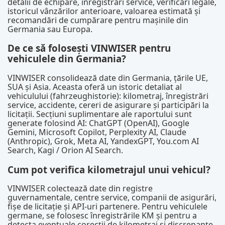
detalii de echipare, înregistrări service, verificări legale,
istoricul vânzărilor anterioare, valoarea estimată și
recomandări de cumpărare pentru mașinile din
Germania sau Europa.
De ce să folosești VINWISER pentru
vehiculele din Germania?
VINWISER consolidează date din Germania, țările UE,
SUA și Asia. Aceasta oferă un istoric detaliat al
vehiculului (fahrzeughistorie): kilometraj, înregistrări
service, accidente, cereri de asigurare și participări la
licitații. Secțiuni suplimentare ale raportului sunt
generate folosind AI: ChatGPT (OpenAI), Google
Gemini, Microsoft Copilot, Perplexity AI, Claude
(Anthropic), Grok, Meta AI, YandexGPT, You.com AI
Search, Kagi / Orion AI Search.
Cum pot verifica kilometrajul unui vehicul?
VINWISER colectează date din registre
guvernamentale, centre service, companii de asigurări,
fișe de licitație și API-uri partenere. Pentru vehiculele
germane, se folosesc înregistrările KM și pentru a
detecta eventuale corecții de kilometraj și discrepanțe.