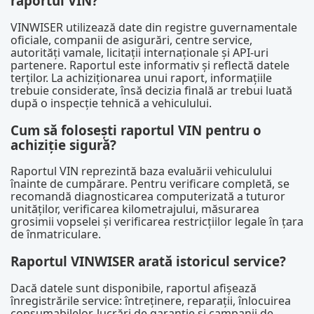
raportul VIN?
VINWISER utilizează date din registre guvernamentale
oficiale, companii de asigurări, centre service,
autorități vamale, licitații internaționale și API-uri
partenere. Raportul este informativ și reflectă datele
terților. La achiziționarea unui raport, informațiile
trebuie considerate, însă decizia finală ar trebui luată
după o inspecție tehnică a vehiculului.
Cum să folosești raportul VIN pentru o
achiziție sigură?
Raportul VIN reprezintă baza evaluării vehiculului
înainte de cumpărare. Pentru verificare completă, se
recomandă diagnosticarea computerizată a tuturor
unităților, verificarea kilometrajului, măsurarea
grosimii vopselei și verificarea restricțiilor legale în țara
de înmatriculare.
Raportul VINWISER arată istoricul service?
Dacă datele sunt disponibile, raportul afișează
înregistrările service: întreținere, reparații, înlocuirea
consumabilelor, lucrări de garanție și campanii de