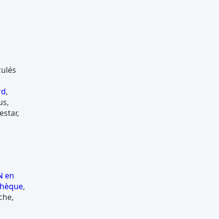
culés
rd
,
us,
estar,
N en
chèque
,
che,