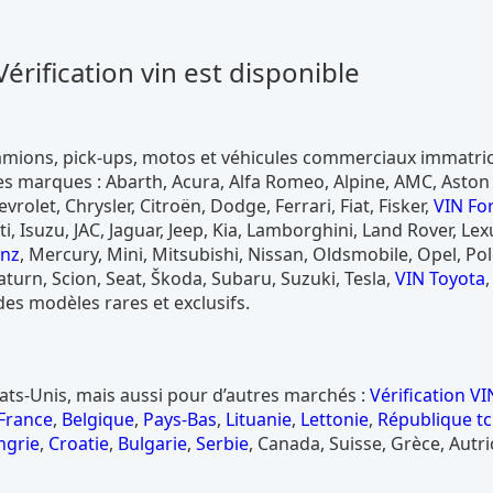
érification vin est disponible
camions, pick-ups, motos et véhicules commerciaux immatri
des marques : Abarth, Acura, Alfa Romeo, Alpine, AMC, Aston
evrolet, Chrysler, Citroën, Dodge, Ferrari, Fiat, Fisker,
VIN Fo
, Isuzu, JAC, Jaguar, Jeep, Kia, Lamborghini, Land Rover, Lex
enz
, Mercury, Mini, Mitsubishi, Nissan, Oldsmobile, Opel, Pol
aturn, Scion, Seat, Škoda, Subaru, Suzuki, Tesla,
VIN Toyota
,
 des modèles rares et exclusifs.
tats-Unis, mais aussi pour d’autres marchés :
Vérification VI
 France
,
Belgique
,
Pays-Bas
,
Lituanie
,
Lettonie
,
République t
ngrie
,
Croatie
,
Bulgarie
,
Serbie
, Canada, Suisse, Grèce, Autri