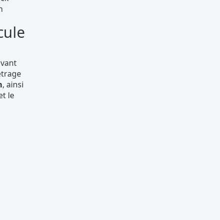
cule
avant
étrage
m
, ainsi
et le