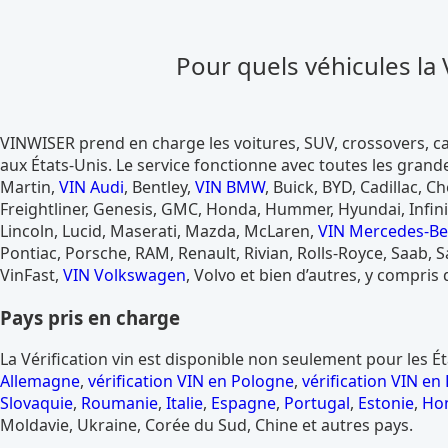
Pour quels véhicules la V
VINWISER prend en charge les voitures, SUV, crossovers, 
aux États-Unis. Le service fonctionne avec toutes les gran
Martin,
VIN Audi
, Bentley,
VIN BMW
, Buick, BYD, Cadillac, Ch
Freightliner, Genesis, GMC, Honda, Hummer, Hyundai, Infiniti
Lincoln, Lucid, Maserati, Mazda, McLaren,
VIN Mercedes-B
Pontiac, Porsche, RAM, Renault, Rivian, Rolls-Royce, Saab, S
VinFast,
VIN Volkswagen
, Volvo et bien d’autres, y compris
Pays pris en charge
La Vérification vin est disponible non seulement pour les É
Allemagne
,
vérification VIN en Pologne
,
vérification VIN en
Slovaquie
,
Roumanie
,
Italie
,
Espagne
,
Portugal
,
Estonie
,
Ho
Moldavie, Ukraine, Corée du Sud, Chine et autres pays.