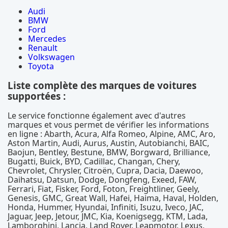
Audi
BMW
Ford
Mercedes
Renault
Volkswagen
Toyota
Liste complète des marques de voitures
supportées :
Le service fonctionne également avec d'autres
marques et vous permet de vérifier les informations
en ligne : Abarth, Acura, Alfa Romeo, Alpine, AMC, Aro,
Aston Martin, Audi, Aurus, Austin, Autobianchi, BAIC,
Baojun, Bentley, Bestune, BMW, Borgward, Brilliance,
Bugatti, Buick, BYD, Cadillac, Changan, Chery,
Chevrolet, Chrysler, Citroën, Cupra, Dacia, Daewoo,
Daihatsu, Datsun, Dodge, Dongfeng, Exeed, FAW,
Ferrari, Fiat, Fisker, Ford, Foton, Freightliner, Geely,
Genesis, GMC, Great Wall, Hafei, Haima, Haval, Holden,
Honda, Hummer, Hyundai, Infiniti, Isuzu, Iveco, JAC,
Jaguar, Jeep, Jetour, JMC, Kia, Koenigsegg, KTM, Lada,
Lamborghini, Lancia, Land Rover, Leapmotor, Lexus,