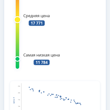
Средняя цена
17 771
Самая низкая цена
11 784
25k
20k
Цена, €
15k
10k