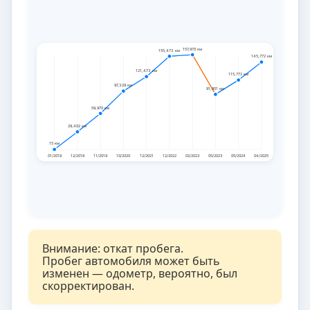
157,970 км
155,473 км
145,772 км
121,473 км
115,772 км
97,329 км
91,851 км
59,970 км
29,402 км
15 км
01/2018
12/2018
11/2019
10/2020
12/2021
12/2022
02/2023
05/2023
05/2024
04/2025
Внимание: откат пробега.
Пробег автомобиля может быть
изменен — одометр, вероятно, был
скорректирован.