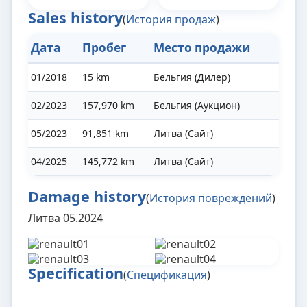
Sales history
(
История продаж
)
Дата
Пробег
Место продажи
01/2018
15 km
Бельгия (Дилер)
02/2023
157,970 km
Бельгия (Аукцион)
05/2023
91,851 km
Литва (Сайт)
04/2025
145,772 km
Литва (Сайт)
Damage history
(
История повреждений
)
Литва 05.2024
Specification
(
Спецификация
)