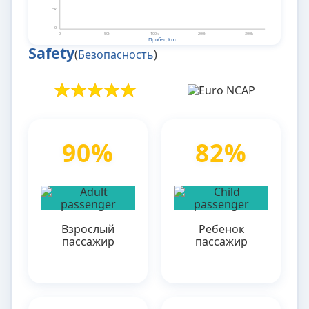
5k
0
0
50k
100k
200k
300k
Пробег, km
Safety
(
Безопасность
)
90%
82%
Взрослый
Ребенок
пассажир
пассажир